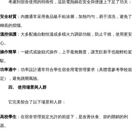
考慮到宿舍使用的特殊性，這款電熱鍋在安全與便捷上下足了功夫：
安全材質
：內膽通常采用食品級不粘涂層，加熱均勻，易于清洗，避免了
糊底的煩惱。
溫控保護
：大多配備自動恒溫或多檔火力調節功能，防止干燒，使用更安
心。
操作簡單
：一鍵式或旋鈕式操作，上手毫無難度，讓烹飪新手也能輕松駕
馭。
功率適中
：功率設計通常符合學生宿舍用電管理要求（具體需參考學校規
定），避免跳閘風險。
四、 使用場景與人群
它完美契合了以下場景和人群：
高校學生
：在宿舍管理規定允許的前提下，是改善伙食、節約開銷的利
器。