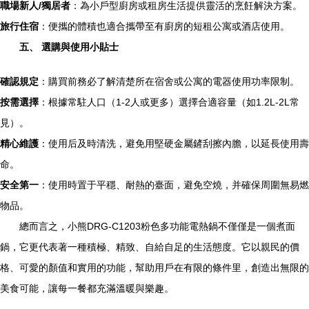
職場新人/獨居者
：為小戶型廚房或租房生活提供靈活的烹飪解決方案。
旅行住宿
：便攜的體積也適合攜帶至有廚房的短租公寓或酒店使用。
五、 選購與使用小貼士
確認規定
：購買前務必了解清楚所在宿舍或公寓的電器使用功率限制。
按需選擇
：根據常駐人口（1-2人或更多）選擇合適容量（如1.2L-2L常
見）。
精心維護
：使用后及時清洗，避免用堅硬金屬鏟刮擦內膽，以延長使用壽
命。
安全第一
：使用時置于平穩、耐熱的臺面，避免空燒，并確保周圍無易燃
物品。
總而言之，小熊DRG-C1203粉色多功能電熱鍋不僅僅是一個煮面
鍋，它更代表著一種積極、精致、自給自足的生活態度。它以親民的價
格、可愛的顏值和實用的功能，幫助用戶在有限的條件里，創造出無限的
美食可能，讓每一餐都充滿溫暖與樂趣。