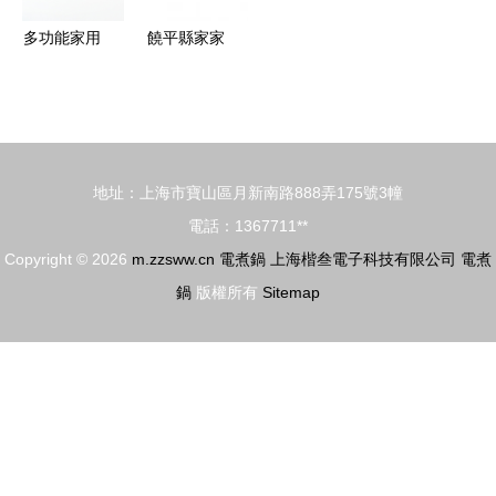
多功能家用
饒平縣家家
電火鍋新選
樂電子電器
擇 蘇泊爾
制品廠 專
4-6人全自
注健康廚
動電煮鍋體
房，打造品
地址：上海市寶山區月新南路888弄175號3幢
驗指南
質生活
電話：1367711**
Copyright © 2026
m.zzsww.cn
電煮鍋
上海楷叁電子科技有限公司
電煮
鍋
版權所有
Sitemap