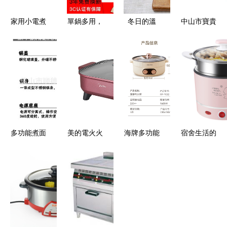
家用小電煮
單鍋多用，
冬日的溫
中山市寶貴
鍋性價比之
宿舍黨的烹
暖，資深廚
電器 電煮
選 優惠與
飪神器——
娘建議你直
鍋OEM專
價格全解析
多功能電煮
接入手七彩
業生產，家
鍋體驗評測
叮當電煮鍋
用多功能烹
飪解決方案
多功能煮面
美的電火火
海牌多功能
宿舍生活的
鍋 廚房小
鍋 一體式
5L電火鍋
微光 小浣
白的烹飪神
多功能鴛鴦
冬日暖胃，
熊電煮鍋，
器，港超電
鍋，讓烹飪
鴛鴦燉涮的
一個人的小
器領航市場
更簡單美味
廚房利器
火鍋自由
\n\n