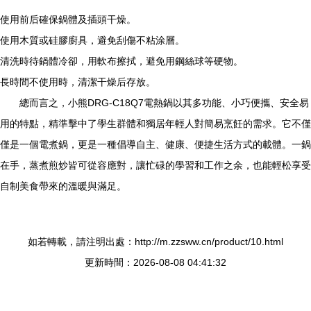
使用前后確保鍋體及插頭干燥。
使用木質或硅膠廚具，避免刮傷不粘涂層。
清洗時待鍋體冷卻，用軟布擦拭，避免用鋼絲球等硬物。
長時間不使用時，清潔干燥后存放。
總而言之，小熊DRG-C18Q7電熱鍋以其多功能、小巧便攜、安全易
用的特點，精準擊中了學生群體和獨居年輕人對簡易烹飪的需求。它不僅
僅是一個電煮鍋，更是一種倡導自主、健康、便捷生活方式的載體。一鍋
在手，蒸煮煎炒皆可從容應對，讓忙碌的學習和工作之余，也能輕松享受
自制美食帶來的溫暖與滿足。
如若轉載，請注明出處：http://m.zzsww.cn/product/10.html
更新時間：2026-08-08 04:41:32