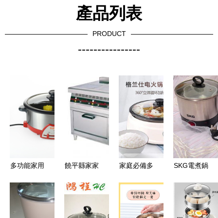
產品列表
PRODUCT
----------------
多功能家用
饒平縣家家
家庭必備多
SKG電煮鍋
電火鍋新選
樂電子電器
功能電煮
現代廚房中
擇 蘇泊爾
制品廠 專
鍋，這2款
的便捷與貼
4-6人全自
注健康廚
你必須要了
心之選