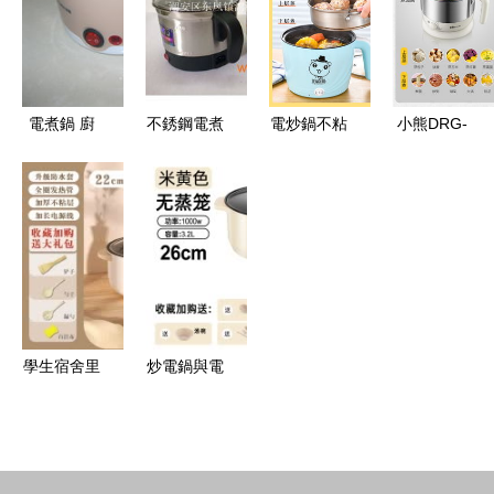
動電煮鍋體
房，打造品
解
驗指南
質生活
電煮鍋 廚
不銹鋼電煮
電炒鍋不粘
小熊DRG-
房小幫手，
鍋 多功
宿舍學生電
C1203粉色
生活大便利
能、小型化
煮鍋小電鍋
電熱鍋 學
的現代廚房
家用火鍋多
生宿舍的多
新選擇
功能電熱鍋
功能美食小
選購與使用
管家
全指南
學生宿舍里
炒電鍋與電
的美食魔法
煮鍋 現代
盒 1.5L電
廚房的雙面
煮鍋的實用
能手