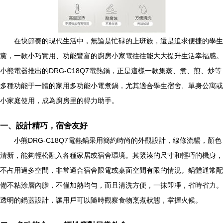
在快節奏的現代生活中，無論是忙碌的上班族，還是追求便捷的學生
黨，一款小巧實用、功能豐富的廚房小家電往往能大大提升生活幸福感。
小熊電器推出的DRG-C18Q7電熱鍋，正是這樣一款集蒸、煮、煎、炒等
多種功能于一體的家用多功能小電煮鍋，尤其適合學生宿舍、單身公寓或
小家庭使用，成為廚房里的得力助手。
一、設計精巧，宿舍友好
小熊DRG-C18Q7電熱鍋采用簡約時尚的外觀設計，線條流暢，顏色
清新，能夠輕松融入各種家居或宿舍環境。其緊湊的尺寸和輕巧的機身，
不占用過多空間，非常適合宿舍限電或桌面空間有限的情況。鍋體通常配
備不粘涂層內膽，不僅加熱均勻，而且清洗方便，一抹即凈，省時省力。
透明的鍋蓋設計，讓用戶可以隨時觀察食物烹煮狀態，掌握火候。