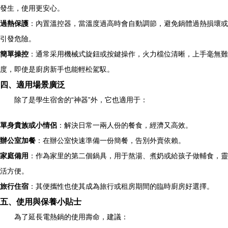
發生，使用更安心。
過熱保護
：內置溫控器，當溫度過高時會自動調節，避免鍋體過熱損壞或
引發危險。
簡單操控
：通常采用機械式旋鈕或按鍵操作，火力檔位清晰，上手毫無難
度，即使是廚房新手也能輕松駕馭。
四、適用場景廣泛
除了是學生宿舍的“神器”外，它也適用于：
單身貴族或小情侶
：解決日常一兩人份的餐食，經濟又高效。
辦公室加餐
：在辦公室快速準備一份簡餐，告別外賣依賴。
家庭備用
：作為家里的第二個鍋具，用于熬湯、煮奶或給孩子做輔食，靈
活方便。
旅行住宿
：其便攜性也使其成為旅行或租房期間的臨時廚房好選擇。
五、使用與保養小貼士
為了延長電熱鍋的使用壽命，建議：