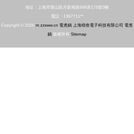
指南
地址：上海市寶山區月新南路888弄175號3幢
電話：1367711**
Copyright © 2026
m.zzsww.cn
電煮鍋
上海楷叁電子科技有限公司
電煮
鍋
版權所有
Sitemap