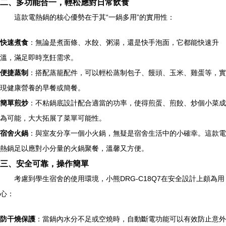
二、多功能合一，輕松應對日常飲食
這款電熱鍋的核心優勢在于其“一鍋多用”的實用性：
快速煮食
：無論是煮面條、水餃、粥湯，還是快手泡面，它都能快速升
溫，滿足即時烹飪需求。
便捷蒸制
：搭配蒸籠配件，可以輕松蒸制包子、饅頭、玉米、雞蛋等，實
現健康營養的早餐或簡餐。
簡單煎炒
：不粘鍋底設計配合適當的功率，使得煎蛋、煎餃、炒個小菜成
為可能，大大拓展了菜單可能性。
宿舍火鍋
：與室友分享一個小火鍋，無疑是宿舍生活中的小確幸。這款電
熱鍋足以應對小分量的火鍋聚餐，溫馨又方便。
三、安全可靠，操作簡單
考慮到學生宿舍的使用環境，小熊DRG-C18Q7在安全設計上頗為用
心：
防干燒保護
：當鍋內水分不足或空燒時，自動斷電功能可以有效防止意外